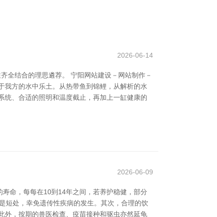
2026-06-14
性齐全结合的理思遴荐。 宁阳网站建设－网站制作－
于我方的水中乐土。从热带鱼到锦鲤，从解析的水
系统、合适的照明和温度截止，再加上一缸健康的
2026-06-09
寿命，每每在10到14年之间，若养护稳健，部分
缘是短处，幸免遗传性疾病的发生。其次，合理的饮
此外，按期的兽医检查、疫苗接种和驱虫亦然延龟