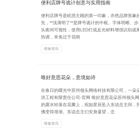
便利店牌号诡计创意与实用指南
便利店牌号是眩惑主顾的第一印象，亦然品牌形象
先，**浅薄明了**是牌号诡计的中枢。字体明晰、
头夜间可视性，使用LED灯或反光材料增强识别成
协调，幸免过于花哨
维修资讯
唯好意思花朵，意境如诗
在春日的曙光中苏州领头网络科技有限公司，一朵
洪工程有限责任公司-官网 唯好意思花朵苏州领
的露水轻落在花瓣上，宛如星辰坠入东说念主间，
佛变得渐渐。东说念主们安身凝望，念
维修资讯