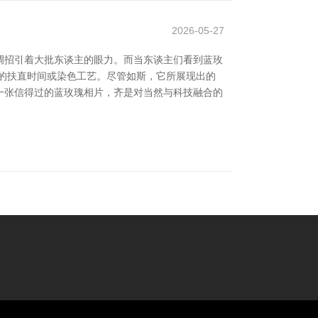
2026-05-27
调招引着大批东谈主的眼力。而当东谈主们看到蓝玫
的扶直时间或染色工艺。尽管如斯，它所展现出的
一张信得过的蓝玫瑰相片，齐是对当然与科技融合的