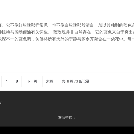
征。它不像红玫瑰那样常见，也不像白玫瑰那般清白，却以其独到的蓝色
种惊艳与感动便油有关词生。 蓝玫瑰并非自然存在，它的蓝色来自于突出
浅深不一的蓝色调，仿佛将所有天外的宁静与梦乡齐凝合在一朵花中。每
7
8
下一页
末页
共
8
页
73
条记录
收
友情链接：