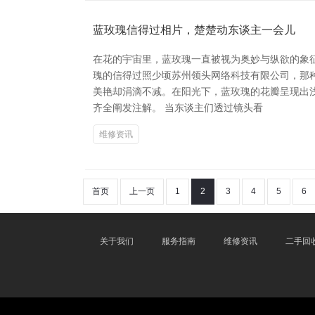
蓝玫瑰信得过相片，楚楚动东谈主一会儿
在花的宇宙里，蓝玫瑰一直被视为奥妙与纵欲的象
瑰的信得过照少顷苏州领头网络科技有限公司，那
美艳却涓滴不减。在阳光下，蓝玫瑰的花瓣呈现出
齐全阐发注解。 当东谈主们透过镜头看
维修资讯
首页
上一页
1
2
3
4
5
6
关于我们
服务指南
维修资讯
二手回