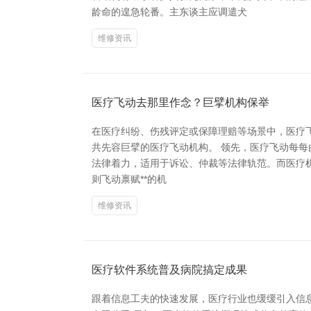
龄命的遑急轮番。主东谈主应调遣犬
维修资讯
医疗飞动去那里作念？巨擘机构保举
在医疗纠纷、伤残评定或保障理赔等场景中，医疗
共先容巨擘的医疗飞动机构。 领先，医疗飞动每每由
法律着力，适用于诉讼、仲裁等法律轨范。而医疗机
则飞动禀赋**的机
维修资讯
医疗软件系统普及病院搞定成果
跟着信息工夫的快速发展，医疗行业也缓缓引入信