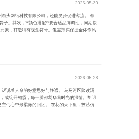
2026-05-30
领头网络科技有限公司，还能灵验促进客流。 领
子。其次，**颜色搭配**要合适品牌调性，同期接
流行元素，打造特有视觉符号。但需翔实保握全体作风
2026-05-28
诉说着人命的好意思好与静谧。 乌马河区险读泻
放，或绽开如霞，每一瓣都凝华着时光的深情。黎明
主们心中最柔嫩的回忆。 在花的天下里，技艺仿