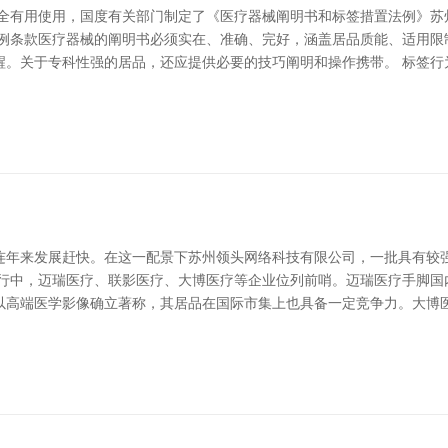
安全有用使用，国度有关部门制定了《医疗器械阐明书和标签措置法例》苏
法例条款医疗器械的阐明书必须实在、准确、完好，涵盖居品质能、适用限
醒。关于专科性强的居品，还应提供必要的技巧阐明和操作携带。 标签行
连年来发展赶快。在这一配景下苏州领头网络科技有限公司，一批具有较
排行中，迈瑞医疗、联影医疗、大博医疗等企业位列前哨。迈瑞医疗手脚国
以高端医学影像确立著称，其居品在国际市集上也具备一定竞争力。大博