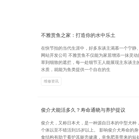
不雅赏鱼之家：打造你的水中乐土
在快节拍的当代生涯中，好多东谈主渴慕一个宁静、
网站开发公司 不雅赏鱼不仅能为家居增添一抹灵
草到细致的遮拦，每一处细节王人能展现主东谈主
水质，就能为鱼类提供一个自在的生
维修资讯
俊介犬能活多久？寿命通晓与养护提议
俊介犬，又称日本犬，是一种源自日本的中型犬种，
个体以至不错活到15岁以上。 影响俊介犬寿命的
食结构有助于看护其躯壳健康，幸免肥美带来的短