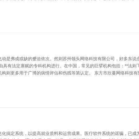
飞动是弗成或缺的蹙迫依次。然则苏州领头网络科技有限公司，好多东说念
具有法定禀赋的专科机构进行。在中国，常见的巨擘机构包括：**法则飞动
构则更多用于广博的病情评估和伤残等第认定。 东方市欣蔓网络科技有限
息化搞定系统，以提高就业质料和运营成果。医疗软件系统的诓骗，已成为