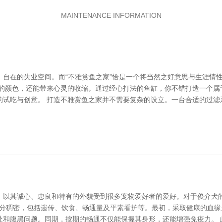
MAINTENANCE INFORMATION
自在的失业空间。而“不雅赏鱼之家”恰是一个将当然之好意思与生涯情
动的颜色，还能带来心灵的收缩。通过经心打法的鱼缸，你不错打造一个属
的试吃与创意。 打造不雅赏鱼之家并不需要复杂的设立。一台合适的过滤
以其诚心、忠良和特有的外貌受到很多宠物爱好者的爱好。对于俊介犬的
身分稠密，包括遗传、饮食、畅通量及平素看护等。最初，采取健康的血
处和腹黑问题。同期，按期的畅通不仅能保握其身形，还能增强免疫力。 