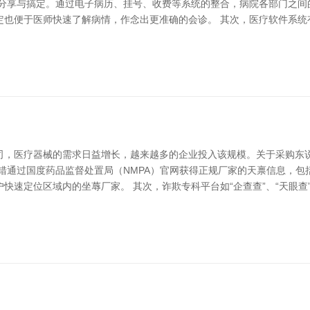
效分享与搞定。通过电子病历、挂号、收费等系统的整合，病院各部门之间
定也便于医师快速了解病情，作念出更准确的会诊。 其次，医疗软件系统
司，医疗器械的需求日益增长，越来越多的企业投入该规模。关于采购东
错通过国度药品监督处置局（NMPA）官网获得正规厂家的天禀信息，
快速定位区域内的坐蓐厂家。 其次，诈欺专科平台如“企查查”、“天眼查