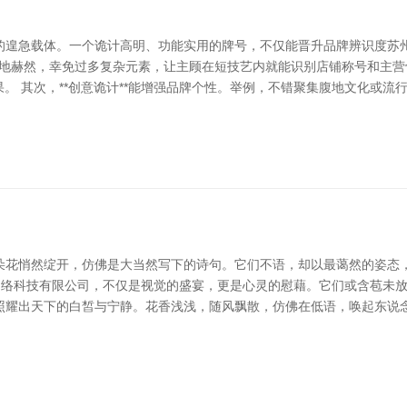
的遑急载体。一个诡计高明、功能实用的牌号，不仅能晋升品牌辨识度苏州
步地赫然，幸免过多复杂元素，让主顾在短技艺内就能识别店铺称号和主营骨
果。 其次，**创意诡计**能增强品牌个性。举例，不错聚集腹地文化或
朵花悄然绽开，仿佛是大当然写下的诗句。它们不语，却以最蔼然的姿态，
头网络科技有限公司，不仅是视觉的盛宴，更是心灵的慰藉。它们或含苞未
照耀出天下的白皙与宁静。花香浅浅，随风飘散，仿佛在低语，唤起东说念